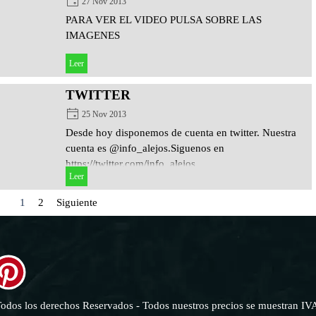
27 Nov 2013
PARA VER EL VIDEO PULSA SOBRE LAS
IMAGENES
Leer
TWITTER
25 Nov 2013
Desde hoy disponemos de cuenta en twitter. Nuestra
cuenta es @info_alejos.Siguenos en
https://twitter.com/info_alejos
Leer
Página actual:
1
Ir a la página:
2
Siguiente
Todos los derechos Reservados - Todos nuestros precios se muestran IVA