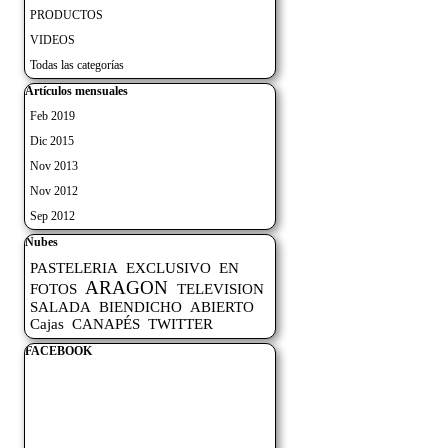
PRODUCTOS
VIDEOS
Todas las categorías
Saltar el bloque Artículos mensuales
Artículos mensuales
Feb 2019
Dic 2015
Nov 2013
Nov 2012
Sep 2012
Saltar el bloque Nubes
Nubes
PASTELERIA
EXCLUSIVO
EN
ARAGON
FOTOS
TELEVISION
SALADA
BIENDICHO
ABIERTO
Cajas
CANAPÉS
TWITTER
Saltar el bloque FACEBOOK
FACEBOOK