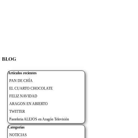
BLOG
▼
Saltar el bloque Artículos recientes
Artículos recientes
PAN DE CHÍA
EL CUARTO CHOCOLATE
FELIZ NAVIDAD
ARAGON EN ABIERTO
TWITTER
Pasteleria ALEJOS en Aragón Televisión
Saltar el bloque Categorías
Categorías
NOTICIAS