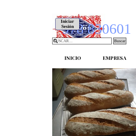
Vaya al Contenido
Iniciar
978 830601
Sesión
Buscar
INICIO
EMPRESA