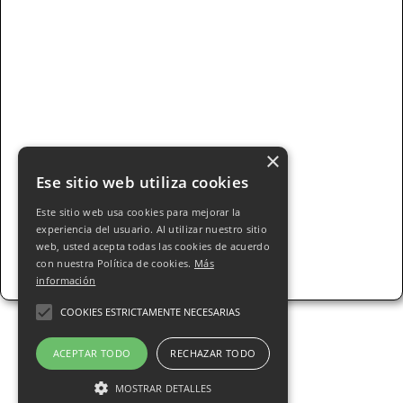
×
Ese sitio web utiliza cookies
Este sitio web usa cookies para mejorar la
experiencia del usuario. Al utilizar nuestro sitio
web, usted acepta todas las cookies de acuerdo
con nuestra Política de cookies.
Más
información
COOKIES ESTRICTAMENTE NECESARIAS
ACEPTAR TODO
RECHAZAR TODO
© 2025 Pastelería ALEJOS s.l.. Todos los
MOSTRAR DETALLES
derechos Reservados - Todos nuestros precios