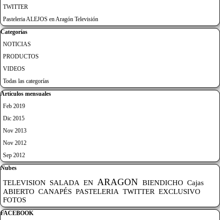
TWITTER
Pasteleria ALEJOS en Aragón Televisión
Saltar el bloque Categorías
Categorías
NOTICIAS
PRODUCTOS
VIDEOS
Todas las categorías
Saltar el bloque Artículos mensuales
Artículos mensuales
Feb 2019
Dic 2015
Nov 2013
Nov 2012
Sep 2012
Saltar el bloque Nubes
Nubes
ARAGON
TELEVISION
SALADA
EN
BIENDICHO
Cajas
ABIERTO
CANAPÉS
PASTELERIA
TWITTER
EXCLUSIVO
FOTOS
Saltar el bloque FACEBOOK
FACEBOOK