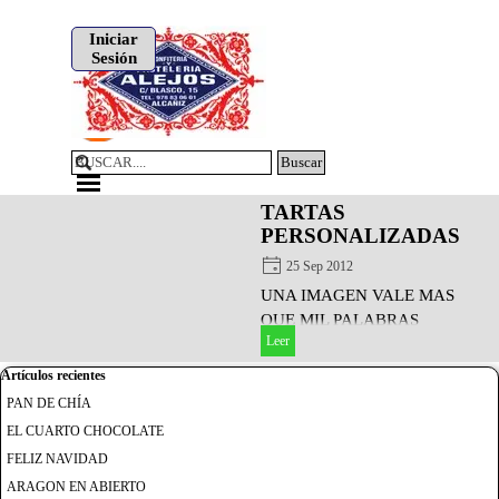
Vaya al Contenido
Iniciar
Sesión
Buscar
Saltar menú
TARTAS
PERSONALIZADAS
25 Sep 2012
UNA IMAGEN VALE MAS
QUE MIL PALABRAS
Leer
Saltar el bloque Artículos recientes
Artículos recientes
PAN DE CHÍA
EL CUARTO CHOCOLATE
FELIZ NAVIDAD
ARAGON EN ABIERTO