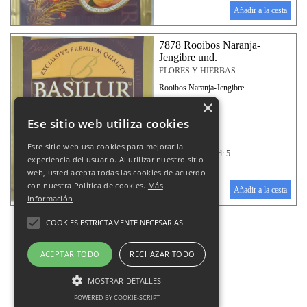
Añadir a la cesta
7878 Rooibos Naranja-
Jengibre und.
FLORES Y HIERBAS
Rooibos Naranja-Jengibre
×
Ese sitio web utiliza cookies
Este sitio web usa cookies para mejorar la
Disponibilidad: 5
experiencia del usuario. Al utilizar nuestro sitio
0.15 €
web, usted acepta todas las cookies de acuerdo
con nuestra Política de cookies.
Más
Añadir a la cesta
información
COOKIES ESTRICTAMENTE NECESARIAS
ACEPTAR TODO
RECHAZAR TODO
© 2025 Pastelería ALEJOS s.l.. Todos los
MOSTRAR DETALLES
derechos Reservados - Todos nuestros precios
POWERED BY COOKIE-SCRIPT
se muestran IVA incluido
.