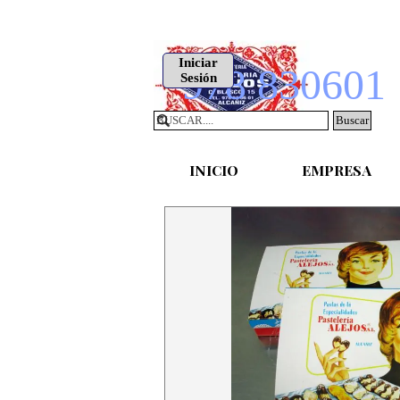
Vaya al Contenido
Iniciar
978 830601
Sesión
Buscar
INICIO
EMPRESA