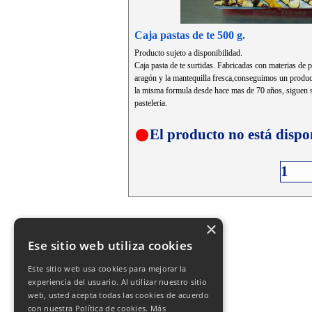
Caja pastas de te 500 g.
Producto sujeto a disponibilidad.
Caja pasta de te surtidas. Fabricadas con materias de 
aragón y la mantequilla fresca,conseguimos un produc
la misma formula desde hace mas de 70 años, siguen si
pasteleria.
El producto no está dispo
×
Ese sitio web utiliza cookies
Este sitio web usa cookies para mejorar la
experiencia del usuario. Al utilizar nuestro sitio
web, usted acepta todas las cookies de acuerdo
con nuestra Política de cookies.
Más